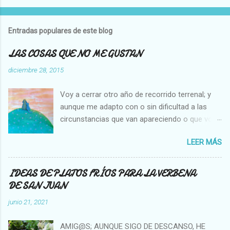
P
u
b
l
Entradas populares de este blog
i
c
LAS COSAS QUE NO ME GUSTAN
a
r
diciembre 28, 2015
u
n
Voy a cerrar otro año de recorrido terrenal; y
c
o
aunque me adapto con o sin dificultad a las
m
circunstancias que van apareciendo o que voy
e
creando en mi vida, hay cosas que no cambian,
n
t
LEER MÁS
es decir que para mi son inamovibles, y os voy
a
a contar cuales son: NO ME GUSTA VER A UNA
r
MOSCA O UNA ABEJA DENTRO DE MI CASA, Y
i
IDEAS DE PLATOS FRÍOS PARA LA VERBENA
o
NO SOPORTO MATARLAS. NO ME GUSTA QUE
DE SAN JUAN
SE PEGUE UN COCHE EN LA PARTE TRASERA
junio 21, 2021
DE MI AUTO. NO ME GUSTA LA GENTE QUE SE
APROPIA DE LO AJENO NO ME GUSTA VER A
AMIG@S; AUNQUE SIGO DE DESCANSO, HE