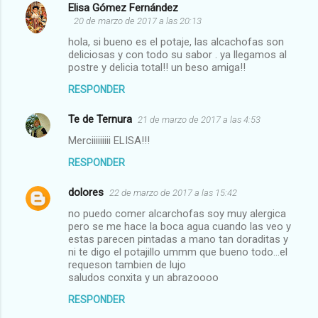
Elisa Gómez Fernández
C
20 de marzo de 2017 a las 20:13
o
hola, si bueno es el potaje, las alcachofas son
m
deliciosas y con todo su sabor . ya llegamos al
postre y delicia total!! un beso amiga!!
e
RESPONDER
n
t
Te de Ternura
21 de marzo de 2017 a las 4:53
a
Merciiiiiiiii ELISA!!!
r
RESPONDER
i
dolores
o
22 de marzo de 2017 a las 15:42
s
no puedo comer alcarchofas soy muy alergica
pero se me hace la boca agua cuando las veo y
estas parecen pintadas a mano tan doraditas y
ni te digo el potajillo ummm que bueno todo...el
requeson tambien de lujo
saludos conxita y un abrazoooo
RESPONDER