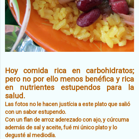
Hoy comida rica en carbohidratos;
pero no por ello menos benéfica y rica
en nutrientes estupendos para la
salud.
Las fotos no le hacen justícia a este plato que salió
con un sabor estupendo.
Con un flan de arroz aderezado con ajo, y cúrcuma
además de sal y aceite, fué mi único plato y lo
degusté al mediodía.