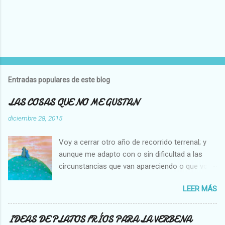
P
u
b
l
Entradas populares de este blog
i
c
LAS COSAS QUE NO ME GUSTAN
a
r
diciembre 28, 2015
u
n
Voy a cerrar otro año de recorrido terrenal; y
c
o
aunque me adapto con o sin dificultad a las
m
circunstancias que van apareciendo o que voy
e
creando en mi vida, hay cosas que no cambian,
n
t
LEER MÁS
es decir que para mi son inamovibles, y os voy
a
a contar cuales son: NO ME GUSTA VER A UNA
r
MOSCA O UNA ABEJA DENTRO DE MI CASA, Y
i
IDEAS DE PLATOS FRÍOS PARA LA VERBENA