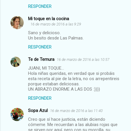
t
RESPONDER
a
r
Mi toque en la cocina
16 de marzo de 2016 a las 9:29
i
Sano y delicioso.
o
Un besito desde Las Palmas.
s
RESPONDER
Te de Ternura
16 de marzo de 2016 a las 10:57
JUANI, MI TOQUE...
Hola niñas queridas, en verdad que si probáis
esta receta al pie de la letra, no os arrepentireis
porque estaban deliciosas.
UN ABRAZO ENORME A LAS DOS :))))
RESPONDER
Sopa Azul
16 de marzo de 2016 a las 11:40
Creo que sí hace justicia, están diciendo
cómeme. Me recuerdan a las alubias rojas que
se sirven por aquí, pero con su morcilla, su