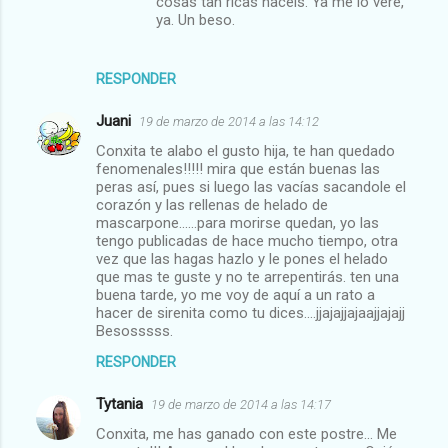
cosas tan ricas hacéis. Ya me lo veré,
ya. Un beso.
RESPONDER
Juani
19 de marzo de 2014 a las 14:12
Conxita te alabo el gusto hija, te han quedado
fenomenales!!!!! mira que están buenas las
peras así, pues si luego las vacías sacandole el
corazón y las rellenas de helado de
mascarpone......para morirse quedan, yo las
tengo publicadas de hace mucho tiempo, otra
vez que las hagas hazlo y le pones el helado
que mas te guste y no te arrepentirás. ten una
buena tarde, yo me voy de aquí a un rato a
hacer de sirenita como tu dices....jjajajjajaajjajajj
Besosssss.
RESPONDER
Tytania
19 de marzo de 2014 a las 14:17
Conxita, me has ganado con este postre... Me