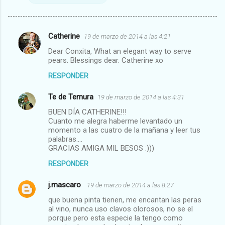
Catherine
19 de marzo de 2014 a las 4:21
C
Dear Conxita, What an elegant way to serve
o
pears. Blessings dear. Catherine xo
m
RESPONDER
e
Te de Ternura
n
19 de marzo de 2014 a las 4:31
t
BUEN DÍA CATHERINE!!!
Cuanto me alegra haberme levantado un
a
momento a las cuatro de la mañana y leer tus
palabras....
r
GRACIAS AMIGA MIL BESOS :)))
i
RESPONDER
o
s
j.mascaro
19 de marzo de 2014 a las 8:27
que buena pinta tienen, me encantan las peras
al vino, nunca uso clavos olorosos, no se el
porque pero esta especie la tengo como