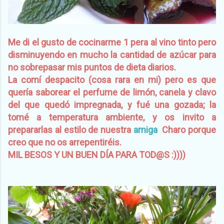
Me di el gusto de cocinarme 1 pera al vino tinto pero
disminuyendo en mucho la cantidad de azúcar para
no sobrepasar mis puntos de dieta diarios.
La comí despacito (cosa rara en mi) pero es que
quería saborear el perfume de limón, canela y clavo
del que quedó impregnada, y fué una gozada; la
tomé a temperatura ambiente, y os invito a
prepararlas al estilo de nuestra
amiga
Charo porque
creo que no os arrepentiréis.
MIL BESOS Y UN BUEN DÍA PARA TOD@S :))))