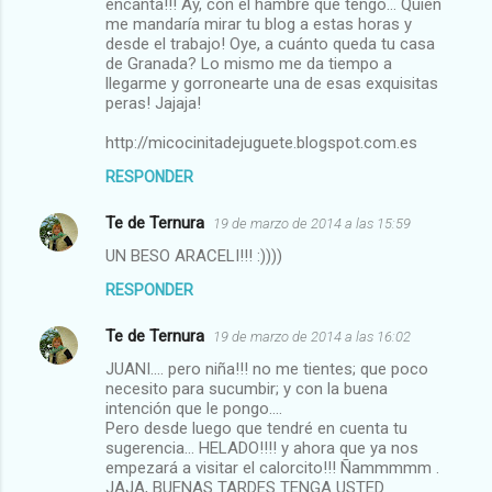
encanta!!! Ay, con el hambre que tengo... Quién
me mandaría mirar tu blog a estas horas y
desde el trabajo! Oye, a cuánto queda tu casa
de Granada? Lo mismo me da tiempo a
llegarme y gorronearte una de esas exquisitas
peras! Jajaja!
http://micocinitadejuguete.blogspot.com.es
RESPONDER
Te de Ternura
19 de marzo de 2014 a las 15:59
UN BESO ARACELI!!! :))))
RESPONDER
Te de Ternura
19 de marzo de 2014 a las 16:02
JUANI.... pero niña!!! no me tientes; que poco
necesito para sucumbir; y con la buena
intención que le pongo....
Pero desde luego que tendré en cuenta tu
sugerencia... HELADO!!!! y ahora que ya nos
empezará a visitar el calorcito!!! Ñammmmm .
JAJA, BUENAS TARDES TENGA USTED