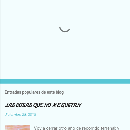
P
u
b
l
Entradas populares de este blog
i
c
LAS COSAS QUE NO ME GUSTAN
a
r
diciembre 28, 2015
u
n
Voy a cerrar otro año de recorrido terrenal; y
c