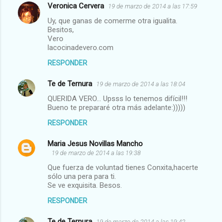
Veronica Cervera
19 de marzo de 2014 a las 17:59
Uy, que ganas de comerme otra igualita.
Besitos,
Vero
lacocinadevero.com
RESPONDER
Te de Ternura
19 de marzo de 2014 a las 18:04
QUERIDA VERO... Upsss lo tenemos difícil!!!
Bueno te prepararé otra más adelante:)))))
RESPONDER
Maria Jesus Novillas Mancho
19 de marzo de 2014 a las 19:38
Que fuerza de voluntad tienes Conxita,hacerte
sólo una pera para ti.
Se ve exquisita. Besos.
RESPONDER
Te de Ternura
19 de marzo de 2014 a las 19:42