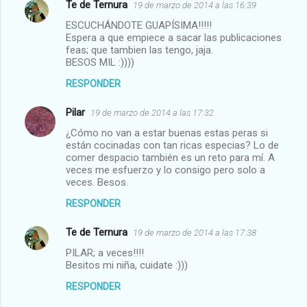
Te de Ternura
19 de marzo de 2014 a las 16:39
ESCUCHÁNDOTE GUAPÍSIMA!!!!!
Espera a que empiece a sacar las publicaciones
feas; que tambien las tengo, jaja.
BESOS MIL :))))
RESPONDER
Pilar
19 de marzo de 2014 a las 17:32
¿Cómo no van a estar buenas estas peras si
están cocinadas con tan ricas especias? Lo de
comer despacio también es un reto para mí. A
veces me esfuerzo y lo consigo pero solo a
veces. Besos.
RESPONDER
Te de Ternura
19 de marzo de 2014 a las 17:38
PILAR; a veces!!!!
Besitos mi niña, cuidate :)))
RESPONDER