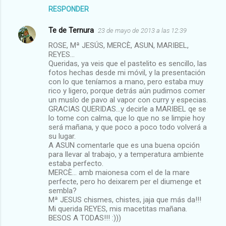
RESPONDER
Te de Ternura
23 de mayo de 2013 a las 12:39
ROSE, Mª JESÚS, MERCÈ, ASUN, MARIBEL,
REYES...
Queridas, ya veis que el pastelito es sencillo, las
fotos hechas desde mi móvil, y la presentación
con lo que teníamos a mano, pero estaba muy
rico y ligero, porque detrás aún pudimos comer
un muslo de pavo al vapor con curry y especias.
GRACIAS QUERIDAS...y decirle a MARIBEL qe se
lo tome con calma, que lo que no se limpie hoy
será mañana, y que poco a poco todo volverá a
su lugar.
A ASUN comentarle que es una buena opción
para llevar al trabajo, y a temperatura ambiente
estaba perfecto.
MERCÈ... amb maionesa com el de la mare
perfecte, pero ho deixarem per el diumenge et
sembla?
Mª JESUS chismes, chistes, jaja que más da!!!
Mi querida REYES, mis macetitas mañana.
BESOS A TODAS!!! :)))