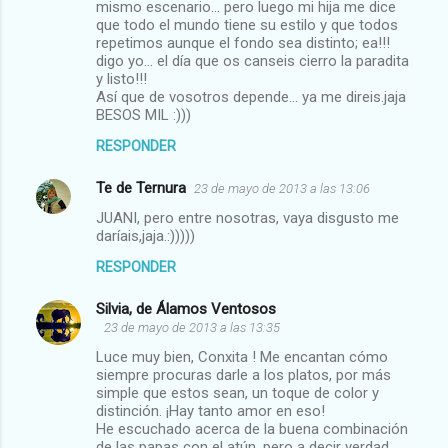
mismo escenario... pero luego mi hija me dice
que todo el mundo tiene su estilo y que todos
repetimos aunque el fondo sea distinto; ea!!!
digo yo... el día que os canseis cierro la paradita
y listo!!!
Así que de vosotros depende... ya me direis.jaja
BESOS MIL :)))
RESPONDER
Te de Ternura
23 de mayo de 2013 a las 13:06
JUANI, pero entre nosotras, vaya disgusto me
daríais,jaja.:)))))
RESPONDER
Silvia, de Álamos Ventosos
23 de mayo de 2013 a las 13:35
Luce muy bien, Conxita ! Me encantan cómo
siempre procuras darle a los platos, por más
simple que estos sean, un toque de color y
distinción. ¡Hay tanto amor en eso!
He escuchado acerca de la buena combinación
de las papas con el atún, pero a decir verdad