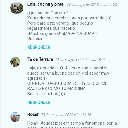
Lola, cocina y pinta.
23 de mayo de 2013 a las 17:02
¡¡Que bueno Conxita !!
Yo tendré que cambiar, atún por pernil dolç:)).
Pero para este verano (que seguro
llegará)habrá que hacerlo.
¡¡Muchas gracias!! ¡¡MADRINA GUAPI!!
Un besín
RESPONDER
Te de Ternura
23 de mayo de 2013 a las 18:04
Jaja, mi querida LOLA... creo que el pernilet
puede ser una buena opción y el sabor muy
agradable.
QUERIDA... ORGULLOSA ESTOY DE QUE ME
BAUTIZES COMO TU MADRINA...
Besitos muchos:))))
RESPONDER
Roser
23 de mayo de 2013 a las 19:15
Hola!!! Aquest plat em sembla fenomenal per la