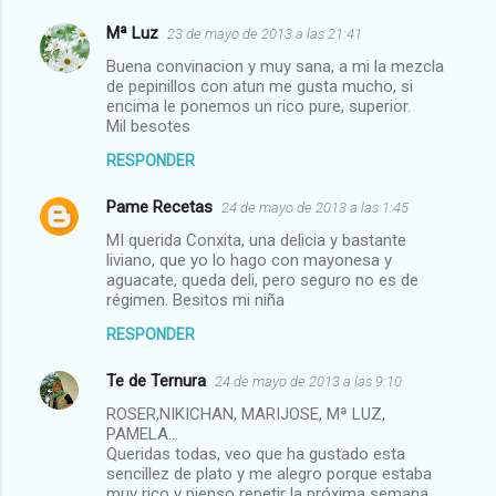
Mª Luz
23 de mayo de 2013 a las 21:41
Buena convinacion y muy sana, a mi la mezcla
de pepinillos con atun me gusta mucho, si
encima le ponemos un rico pure, superior.
Mil besotes
RESPONDER
Pame Recetas
24 de mayo de 2013 a las 1:45
MI querida Conxita, una delicia y bastante
liviano, que yo lo hago con mayonesa y
aguacate, queda deli, pero seguro no es de
régimen. Besitos mi niña
RESPONDER
Te de Ternura
24 de mayo de 2013 a las 9:10
ROSER,NIKICHAN, MARIJOSE, Mª LUZ,
PAMELA...
Queridas todas, veo que ha gustado esta
sencillez de plato y me alegro porque estaba
muy rico y pienso repetir la próxima semana.