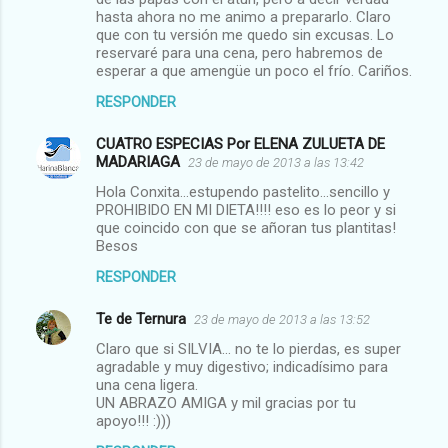
hasta ahora no me animo a prepararlo. Claro
que con tu versión me quedo sin excusas. Lo
reservaré para una cena, pero habremos de
esperar a que amengüe un poco el frío. Cariños.
RESPONDER
CUATRO ESPECIAS Por ELENA ZULUETA DE
MADARIAGA
23 de mayo de 2013 a las 13:42
Hola Conxita...estupendo pastelito...sencillo y
PROHIBIDO EN MI DIETA!!!! eso es lo peor y si
que coincido con que se añoran tus plantitas!
Besos
RESPONDER
Te de Ternura
23 de mayo de 2013 a las 13:52
Claro que si SILVIA... no te lo pierdas, es super
agradable y muy digestivo; indicadísimo para
una cena ligera.
UN ABRAZO AMIGA y mil gracias por tu
apoyo!!! :)))