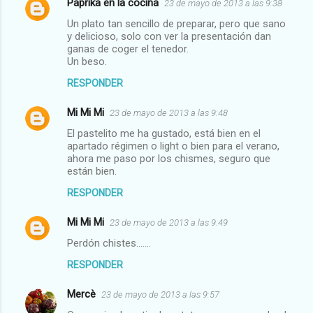
Paprika en la cocina
23 de mayo de 2013 a las 9:38
C
Un plato tan sencillo de preparar, pero que sano
o
y delicioso, solo con ver la presentación dan
m
ganas de coger el tenedor.
Un beso.
e
RESPONDER
n
t
Mi Mi Mi
23 de mayo de 2013 a las 9:48
a
El pastelito me ha gustado, está bien en el
apartado régimen o light o bien para el verano,
r
ahora me paso por los chismes, seguro que
i
están bien.
o
RESPONDER
s
Mi Mi Mi
23 de mayo de 2013 a las 9:49
Perdón chistes.......
RESPONDER
Mercè
23 de mayo de 2013 a las 9:57