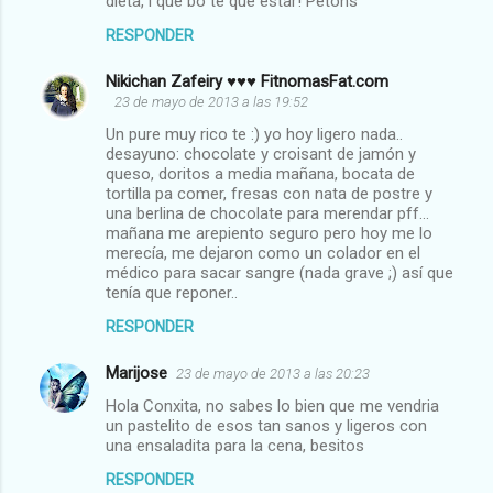
dieta, i que bo té que estar! Petons
RESPONDER
Nikichan Zafeiry ♥♥♥ FitnomasFat.com
23 de mayo de 2013 a las 19:52
Un pure muy rico te :) yo hoy ligero nada..
desayuno: chocolate y croisant de jamón y
queso, doritos a media mañana, bocata de
tortilla pa comer, fresas con nata de postre y
una berlina de chocolate para merendar pff...
mañana me arepiento seguro pero hoy me lo
merecía, me dejaron como un colador en el
médico para sacar sangre (nada grave ;) así que
tenía que reponer..
RESPONDER
Marijose
23 de mayo de 2013 a las 20:23
Hola Conxita, no sabes lo bien que me vendria
un pastelito de esos tan sanos y ligeros con
una ensaladita para la cena, besitos
RESPONDER