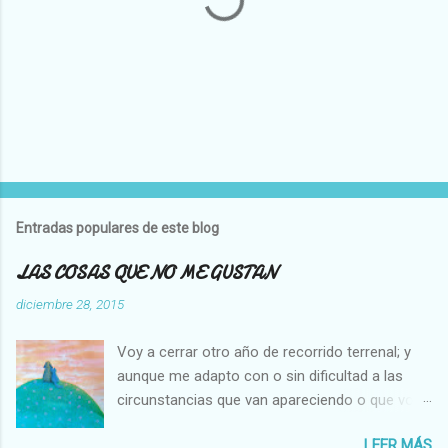
P
u
b
l
Entradas populares de este blog
i
c
LAS COSAS QUE NO ME GUSTAN
a
r
diciembre 28, 2015
u
n
Voy a cerrar otro año de recorrido terrenal; y
c
o
aunque me adapto con o sin dificultad a las
m
circunstancias que van apareciendo o que voy
e
creando en mi vida, hay cosas que no cambian,
n
t
LEER MÁS
es decir que para mi son inamovibles, y os voy