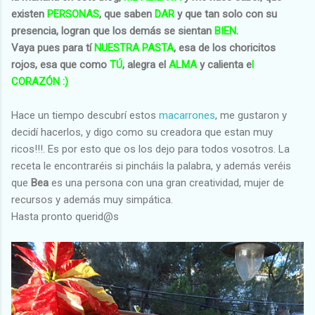
existen
PERSONAS
, que saben
DAR
y que tan solo con su
presencia, logran que los demás se sientan
BIEN
.
Vaya pues para tí
NUESTRA PASTA
, esa de los choricitos
rojos, esa que como
TÚ
, alegra el
ALMA
y calienta e
l
CORAZÓN :)
Hace un tiempo descubrí estos
macarrones
, me gustaron y
decidí hacerlos, y digo como su creadora que estan muy
ricos!!!. Es por esto que os los dejo para todos vosotros. La
receta le encontraréis si pincháis la palabra, y además veréis
que
Bea
es una persona con una gran creatividad, mujer de
recursos y además muy simpática.
Hasta pronto querid@s