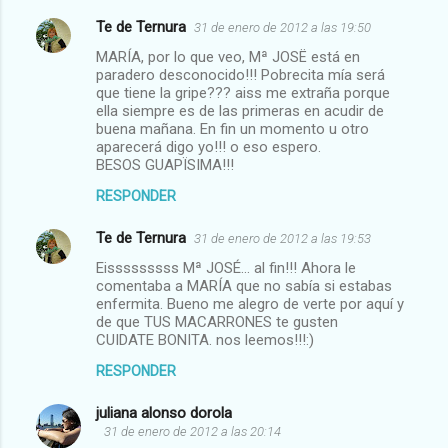
Te de Ternura
31 de enero de 2012 a las 19:50
MARÍA, por lo que veo, Mª JOSË está en
paradero desconocido!!! Pobrecita mía será
que tiene la gripe??? aiss me extraña porque
ella siempre es de las primeras en acudir de
buena mañana. En fin un momento u otro
aparecerá digo yo!!! o eso espero.
BESOS GUAPÏSIMA!!!
RESPONDER
Te de Ternura
31 de enero de 2012 a las 19:53
Eisssssssss Mª JOSÉ... al fin!!! Ahora le
comentaba a MARÍA que no sabía si estabas
enfermita. Bueno me alegro de verte por aquí y
de que TUS MACARRONES te gusten
CUIDATE BONITA. nos leemos!!!:)
RESPONDER
juliana alonso dorola
31 de enero de 2012 a las 20:14