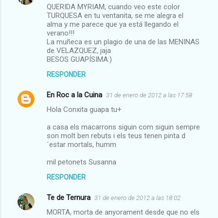
QUERIDA MYRIAM, cuando veo este color
TURQUESA en tu ventanita, se me alegra el
alma y me parece que ya está llegando el
verano!!!
La muñeca es un plagio de una de las MENINAS
de VELAZQUEZ, jaja
BESOS GUAPÍSIMA:)
RESPONDER
En Roc a la Cuina
31 de enero de 2012 a las 17:58
Hola Conxita guapa tu+
a casa els macarrons siguin com siguin sempre
son molt ben rebuts i els teus tenen pinta d
´estar mortals, humm
mil petonets Susanna
RESPONDER
Te de Ternura
31 de enero de 2012 a las 18:02
MORTA, morta de anyorament desde que no els