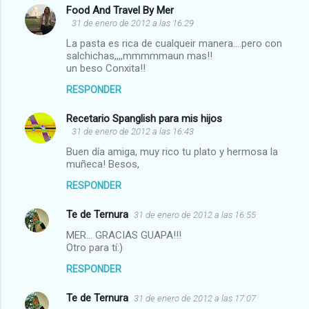
Food And Travel By Mer
31 de enero de 2012 a las 16:29
La pasta es rica de cualqueir manera....pero con
salchichas,,,,mmmmmaun mas!!
un beso Conxita!!
RESPONDER
Recetario Spanglish para mis hijos
31 de enero de 2012 a las 16:43
Buen día amiga, muy rico tu plato y hermosa la
muñeca! Besos,
RESPONDER
Te de Ternura
31 de enero de 2012 a las 16:55
MER... GRACIAS GUAPA!!!
Otro para tí:)
RESPONDER
Te de Ternura
31 de enero de 2012 a las 17:07