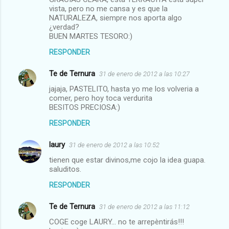
vista, pero no me cansa y es que la
NATURALEZA, siempre nos aporta algo
¿verdad?
BUEN MARTES TESORO:)
RESPONDER
Te de Ternura
31 de enero de 2012 a las 10:27
jajaja, PASTELITO, hasta yo me los volveria a
comer, pero hoy toca verdurita
BESITOS PRECIOSA:)
RESPONDER
laury
31 de enero de 2012 a las 10:52
tienen que estar divinos,me cojo la idea guapa.
saluditos.
RESPONDER
Te de Ternura
31 de enero de 2012 a las 11:12
COGE coge LAURY... no te arrepèntirás!!!