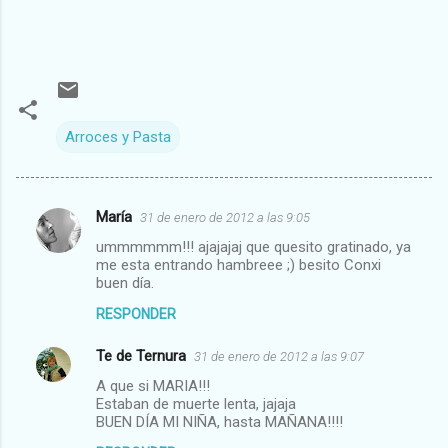
Arroces y Pasta
María
31 de enero de 2012 a las 9:05
C
ummmmmm!!! ajajajaj que quesito gratinado, ya
o
me esta entrando hambreee ;) besito Conxi
m
buen día.
e
RESPONDER
n
Te de Ternura
31 de enero de 2012 a las 9:07
t
A que si MARIA!!!
a
Estaban de muerte lenta, jajaja
BUEN DÍA MI NIÑA, hasta MAÑANA!!!!
r