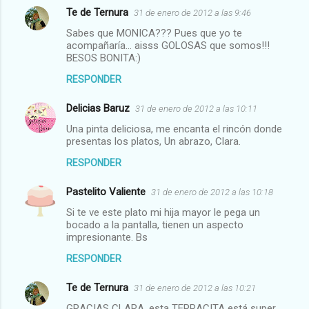
Te de Ternura
31 de enero de 2012 a las 9:46
Sabes que MONICA??? Pues que yo te
acompañaría... aisss GOLOSAS que somos!!!
BESOS BONITA:)
RESPONDER
Delicias Baruz
31 de enero de 2012 a las 10:11
Una pinta deliciosa, me encanta el rincón donde
presentas los platos, Un abrazo, Clara.
RESPONDER
Pastelito Valiente
31 de enero de 2012 a las 10:18
Si te ve este plato mi hija mayor le pega un
bocado a la pantalla, tienen un aspecto
impresionante. Bs
RESPONDER
Te de Ternura
31 de enero de 2012 a las 10:21
GRACIAS CLARA, esta TERRACITA está super