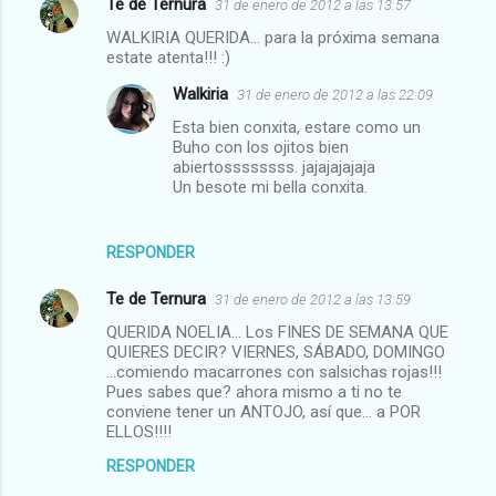
Te de Ternura
31 de enero de 2012 a las 13:57
WALKIRIA QUERIDA... para la próxima semana
estate atenta!!! :)
Walkiria
31 de enero de 2012 a las 22:09
Esta bien conxita, estare como un
Buho con los ojitos bien
abiertossssssss. jajajajajaja
Un besote mi bella conxita.
RESPONDER
Te de Ternura
31 de enero de 2012 a las 13:59
QUERIDA NOELIA... Los FINES DE SEMANA QUE
QUIERES DECIR? VIERNES, SÁBADO, DOMINGO
...comiendo macarrones con salsichas rojas!!!
Pues sabes que? ahora mismo a ti no te
conviene tener un ANTOJO, así que... a POR
ELLOS!!!!
RESPONDER