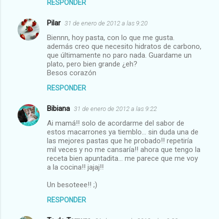
i
RESPONDER
o
Pilar
31 de enero de 2012 a las 9:20
s
Biennn, hoy pasta, con lo que me gusta.
además creo que necesito hidratos de carbono,
que últimamente no paro nada. Guardame un
plato, pero bien grande ¿eh?
Besos corazón
RESPONDER
Bibiana
31 de enero de 2012 a las 9:22
Ai mamá!! solo de acordarme del sabor de
estos macarrones ya tiemblo... sin duda una de
las mejores pastas que he probado!! repetiría
mil veces y no me cansaría!! ahora que tengo la
receta bien apuntadita... me parece que me voy
a la cocina!! jajaj!!
Un besoteee!! ;)
RESPONDER