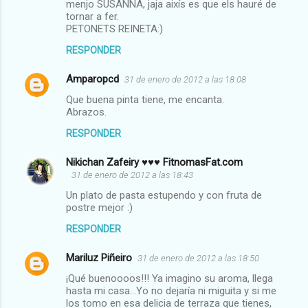
menjo SUSANNA, jaja aixís es que els hauré de
tornar a fer.
PETONETS REINETA:)
RESPONDER
Amparopcd
31 de enero de 2012 a las 18:08
Que buena pinta tiene, me encanta.
Abrazos.
RESPONDER
Nikichan Zafeiry ♥♥♥ FitnomasFat.com
31 de enero de 2012 a las 18:43
Un plato de pasta estupendo y con fruta de
postre mejor :)
RESPONDER
Mariluz Piñeiro
31 de enero de 2012 a las 18:50
¡Qué buenoooos!!! Ya imagino su aroma, llega
hasta mi casa...Yo no dejaría ni miguita y si me
los tomo en esa delicia de terraza que tienes,