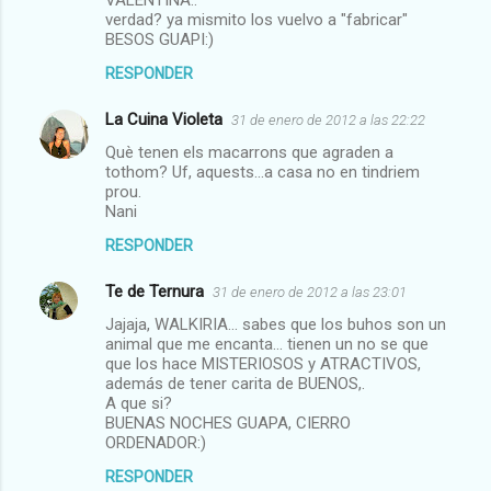
VALENTINA..
verdad? ya mismito los vuelvo a "fabricar"
BESOS GUAPI:)
RESPONDER
La Cuina Violeta
31 de enero de 2012 a las 22:22
Què tenen els macarrons que agraden a
tothom? Uf, aquests...a casa no en tindriem
prou.
Nani
RESPONDER
Te de Ternura
31 de enero de 2012 a las 23:01
Jajaja, WALKIRIA... sabes que los buhos son un
animal que me encanta... tienen un no se que
que los hace MISTERIOSOS y ATRACTIVOS,
además de tener carita de BUENOS,.
A que si?
BUENAS NOCHES GUAPA, CIERRO
ORDENADOR:)
RESPONDER