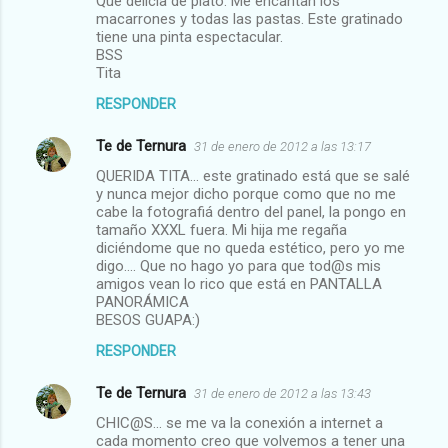
Que delicia de plato. Me encantan los
macarrones y todas las pastas. Este gratinado
tiene una pinta espectacular.
BSS
Tita
RESPONDER
Te de Ternura
31 de enero de 2012 a las 13:17
QUERIDA TITA... este gratinado está que se salé
y nunca mejor dicho porque como que no me
cabe la fotografiá dentro del panel, la pongo en
tamaño XXXL fuera. Mi hija me regaña
diciéndome que no queda estético, pero yo me
digo.... Que no hago yo para que tod@s mis
amigos vean lo rico que está en PANTALLA
PANORÁMICA
BESOS GUAPA:)
RESPONDER
Te de Ternura
31 de enero de 2012 a las 13:43
CHIC@S... se me va la conexión a internet a
cada momento creo que volvemos a tener una