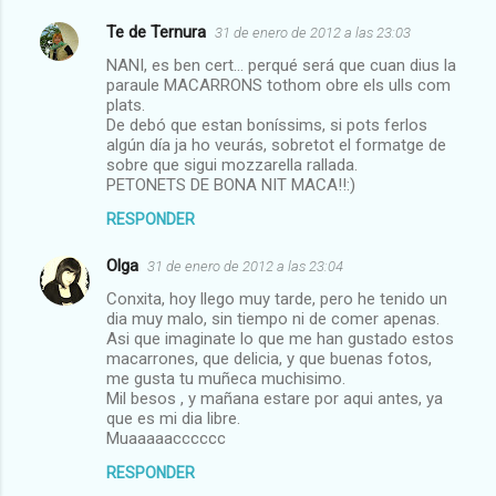
Te de Ternura
31 de enero de 2012 a las 23:03
NANI, es ben cert... perqué será que cuan dius la
paraule MACARRONS tothom obre els ulls com
plats.
De debó que estan boníssims, si pots ferlos
algún día ja ho veurás, sobretot el formatge de
sobre que sigui mozzarella rallada.
PETONETS DE BONA NIT MACA!!:)
RESPONDER
Olga
31 de enero de 2012 a las 23:04
Conxita, hoy llego muy tarde, pero he tenido un
dia muy malo, sin tiempo ni de comer apenas.
Asi que imaginate lo que me han gustado estos
macarrones, que delicia, y que buenas fotos,
me gusta tu muñeca muchisimo.
Mil besos , y mañana estare por aqui antes, ya
que es mi dia libre.
Muaaaaacccccc
RESPONDER