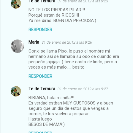
Te de Ternura
31 de enero de 2012 a las 9:23
NO TE LOS PIERDAS PILAR!!!
Porqué estan de RICOS!!!!
Ya me dirás. BUEN DIA PRECIOSA:)
RESPONDER
María
31 de enero de 2012 a las 9:26
Conxi se llama Pipo, le puso el nombre mi
hermano asi se llamaba su oso de cuando era
pequeño jajajaja :) tiene carita de lindo, pero a
veces es más malo..... besito
RESPONDER
Te de Ternura
31 de enero de 2012 a las 9:27
BIBIANA, hola mi niña!!!
Es verdad estban MUY GUSTOSOS y a buen
seguro que un día de estos que vengas a
comer, te los vuelvo a preparar.
Hasta luego
BESOS DE MAMÁ:)