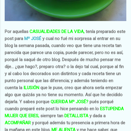
Por aquellas
CASUALIDADES DE LA VIDA,
tenía preparado este
post para
Mº JOSÉ
y cual no fué mi sorpresa al entrar en su
blog la semana pasada, cuando veo que tiene una receta tan
parecida que parece una copia, puede parecer, pero no es así,
porqué la saqué de otro blog. Después de mucho pensar me
dije... ¿que hago?, preparo otra? o la dejo tal cual, porque al fin
y al cabo los decorados son distintos y cada receta tiene un
punto personal que las diferencia; y además teniendo en
cuenta la
ILUSIÓN
que le puse, creo que ahora sería empezar
algo que quizás ya no tiene su momento. Así que he decidido
dejarla. Y sabes porque
QUERIDA Mº JOSÉ?
pués porqué
cuando preparé este post lo hice pensando en lo
ESTUPENDA
MUJER QUE ERES,
siempre tan
DETALLISTA
y dada a
ACOMPAÑAR
y porqué además tu presencia a primera hora de
la mañana en este blog,
ME ALIENTA
y me hace saber, que