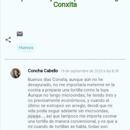
Conxita
Huevos
Concha Cabello
19 de septiembre de 2023 a las 8:39
C
Buenos días Conxita, aunque aún no he
o
desayunado, no me importaría meterme en la
m
cocina a preparar una tortilla como la tuya.
Aunque no tengo microondas, he tenido tres y
e
no precisamente económicos, y cuando el
último se estropeó sin arreglo, decidí que mi
n
vida podía seguir adelante sin microondas,
t
jajajaja…., así que tampoco me importa cocinar
una tortilla de manera convencional, y es que a
a
mí cuando de tortillas se habla, todas son