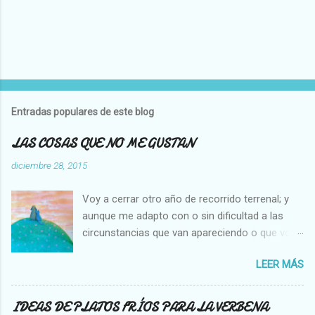
P
u
b
l
Entradas populares de este blog
i
c
LAS COSAS QUE NO ME GUSTAN
a
r
diciembre 28, 2015
u
n
Voy a cerrar otro año de recorrido terrenal; y
c
o
aunque me adapto con o sin dificultad a las
m
circunstancias que van apareciendo o que voy
e
creando en mi vida, hay cosas que no cambian,
n
t
LEER MÁS
es decir que para mi son inamovibles, y os voy
a
a contar cuales son: NO ME GUSTA VER A UNA
r
MOSCA O UNA ABEJA DENTRO DE MI CASA, Y
i
IDEAS DE PLATOS FRÍOS PARA LA VERBENA