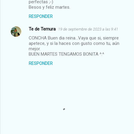
r
perfectas ;-)
Besos y feliz martes.
i
RESPONDER
o
s
Te de Ternura
19 de septiembre de 2023 a las 9:41
CONCHA Buen dia reina...Vaya que si, siempre
apetece, y si la haces con gusto como tu, aún
mejor.
BUEN MARTES TENGAMOS BONITA ^:^
RESPONDER