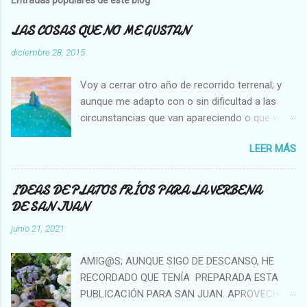
LAS COSAS QUE NO ME GUSTAN
diciembre 28, 2015
Voy a cerrar otro año de recorrido terrenal; y
aunque me adapto con o sin dificultad a las
circunstancias que van apareciendo o que voy
creando en mi vida, hay cosas que no cambian,
LEER MÁS
es decir que para mi son inamovibles, y os voy
a contar cuales son: NO ME GUSTA VER A UNA
MOSCA O UNA ABEJA DENTRO DE MI CASA, Y
IDEAS DE PLATOS FRÍOS PARA LA VERBENA
NO SOPORTO MATARLAS. NO ME GUSTA QUE
DE SAN JUAN
SE PEGUE UN COCHE EN LA PARTE TRASERA
junio 21, 2021
DE MI AUTO. NO ME GUSTA LA GENTE QUE SE
APROPIA DE LO AJENO NO ME GUSTA VER A
AMIG@S; AUNQUE SIGO DE DESCANSO, HE
TANTAS Y TANTAS PERSONAS PIDIENDO EN
RECORDADO QUE TENÍA PREPARADA ESTA
LAS CALLES. NO ME GUSTA LA GENTE QUE
PUBLICACIÓN PARA SAN JUAN. APROVECHO
NO TIENE INICIATIVA DE NINGUNA CLASE. NO