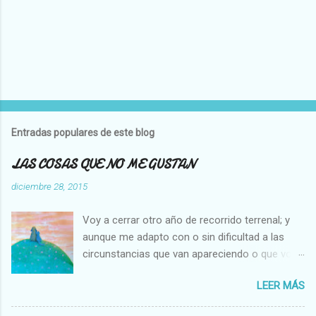
P
u
b
l
Entradas populares de este blog
i
c
LAS COSAS QUE NO ME GUSTAN
a
r
diciembre 28, 2015
u
n
Voy a cerrar otro año de recorrido terrenal; y
c
o
aunque me adapto con o sin dificultad a las
m
circunstancias que van apareciendo o que voy
e
creando en mi vida, hay cosas que no cambian,
n
t
LEER MÁS
es decir que para mi son inamovibles, y os voy
a
a contar cuales son: NO ME GUSTA VER A UNA
r