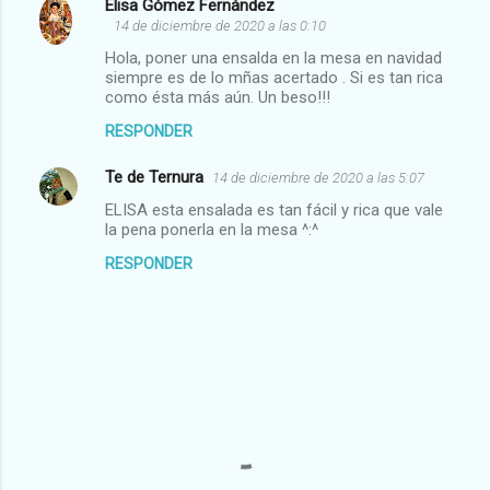
Elisa Gómez Fernández
C
14 de diciembre de 2020 a las 0:10
o
Hola, poner una ensalda en la mesa en navidad
m
siempre es de lo mñas acertado . Si es tan rica
como ésta más aún. Un beso!!!
e
RESPONDER
n
t
Te de Ternura
14 de diciembre de 2020 a las 5:07
a
ELISA esta ensalada es tan fácil y rica que vale
la pena ponerla en la mesa ^:^
r
i
RESPONDER
o
s