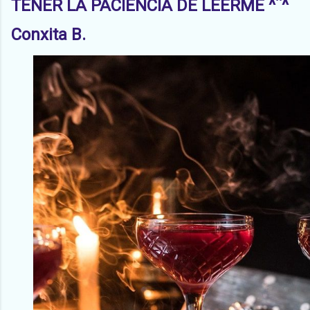
TENER LA PACIENCIA DE LEERME ^¨^
Conxita B.