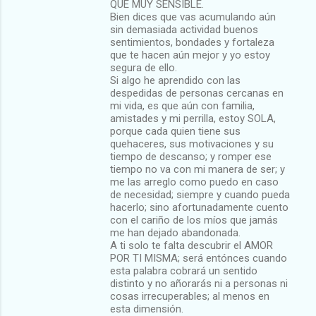
QUE MUY SENSIBLE.
Bien dices que vas acumulando aún
sin demasiada actividad buenos
sentimientos, bondades y fortaleza
que te hacen aún mejor y yo estoy
segura de ello.
Si algo he aprendido con las
despedidas de personas cercanas en
mi vida, es que aún con familia,
amistades y mi perrilla, estoy SOLA,
porque cada quien tiene sus
quehaceres, sus motivaciones y su
tiempo de descanso; y romper ese
tiempo no va con mi manera de ser; y
me las arreglo como puedo en caso
de necesidad; siempre y cuando pueda
hacerlo; sino afortunadamente cuento
con el cariño de los míos que jamás
me han dejado abandonada.
A ti solo te falta descubrir el AMOR
POR TI MISMA; será entónces cuando
esta palabra cobrará un sentido
distinto y no añorarás ni a personas ni
cosas irrecuperables; al menos en
esta dimensión.