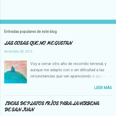
P
u
b
l
Entradas populares de este blog
i
c
LAS COSAS QUE NO ME GUSTAN
a
r
diciembre 28, 2015
u
n
Voy a cerrar otro año de recorrido terrenal; y
c
o
aunque me adapto con o sin dificultad a las
m
circunstancias que van apareciendo o que voy
e
creando en mi vida, hay cosas que no cambian,
n
t
LEER MÁS
es decir que para mi son inamovibles, y os voy
a
a contar cuales son: NO ME GUSTA VER A UNA
r
MOSCA O UNA ABEJA DENTRO DE MI CASA, Y
i
IDEAS DE PLATOS FRÍOS PARA LA VERBENA
o
NO SOPORTO MATARLAS. NO ME GUSTA QUE
DE SAN JUAN
SE PEGUE UN COCHE EN LA PARTE TRASERA