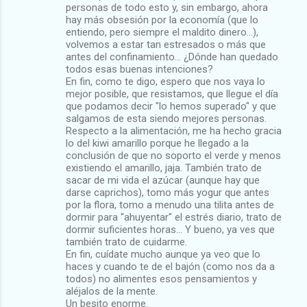
personas de todo esto y, sin embargo, ahora
hay más obsesión por la economía (que lo
entiendo, pero siempre el maldito dinero...),
volvemos a estar tan estresados o más que
antes del confinamiento... ¿Dónde han quedado
todos esas buenas intenciones?
En fin, como te digo, espero que nos vaya lo
mejor posible, que resistamos, que llegue el día
que podamos decir "lo hemos superado" y que
salgamos de esta siendo mejores personas.
Respecto a la alimentación, me ha hecho gracia
lo del kiwi amarillo porque he llegado a la
conclusión de que no soporto el verde y menos
existiendo el amarillo, jaja. También trato de
sacar de mi vida el azúcar (aunque hay que
darse caprichos), tomo más yogur que antes
por la flora, tomo a menudo una tilita antes de
dormir para "ahuyentar" el estrés diario, trato de
dormir suficientes horas... Y bueno, ya ves que
también trato de cuidarme.
En fin, cuídate mucho aunque ya veo que lo
haces y cuando te de el bajón (como nos da a
todos) no alimentes esos pensamientos y
aléjalos de la mente.
Un besito enorme.