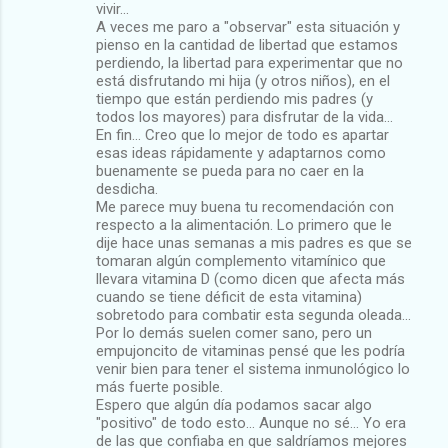
vivir...
A veces me paro a "observar" esta situación y
pienso en la cantidad de libertad que estamos
perdiendo, la libertad para experimentar que no
está disfrutando mi hija (y otros niños), en el
tiempo que están perdiendo mis padres (y
todos los mayores) para disfrutar de la vida...
En fin... Creo que lo mejor de todo es apartar
esas ideas rápidamente y adaptarnos como
buenamente se pueda para no caer en la
desdicha.
Me parece muy buena tu recomendación con
respecto a la alimentación. Lo primero que le
dije hace unas semanas a mis padres es que se
tomaran algún complemento vitamínico que
llevara vitamina D (como dicen que afecta más
cuando se tiene déficit de esta vitamina)
sobretodo para combatir esta segunda oleada...
Por lo demás suelen comer sano, pero un
empujoncito de vitaminas pensé que les podría
venir bien para tener el sistema inmunológico lo
más fuerte posible.
Espero que algún día podamos sacar algo
"positivo" de todo esto... Aunque no sé... Yo era
de las que confiaba en que saldríamos mejores