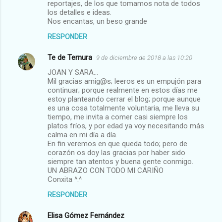
reportajes, de los que tomamos nota de todos
e
los detalles e ideas.
Nos encantas, un beso grande
n
t
RESPONDER
a
Te de Ternura
9 de diciembre de 2018 a las 10:20
r
JOAN Y SARA...
i
Mil gracias amig@s; leeros es un empujón para
continuar; porque realmente en estos días me
o
estoy planteando cerrar el blog; porque aunque
s
es una cosa totalmente voluntaria, me lleva su
tiempo, me invita a comer casi siempre los
platos fríos, y por edad ya voy necesitando más
calma en mi día a día.
En fin veremos en que queda todo; pero de
corazón os doy las gracias por haber sido
siempre tan atentos y buena gente conmigo.
UN ABRAZO CON TODO MI CARIÑO
Conxita ^:^
RESPONDER
Elisa Gómez Fernández