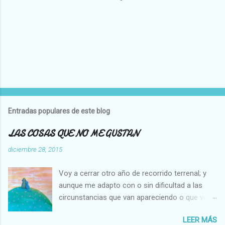
P
u
b
l
Entradas populares de este blog
i
c
LAS COSAS QUE NO ME GUSTAN
a
r
diciembre 28, 2015
u
n
Voy a cerrar otro año de recorrido terrenal; y
c
o
aunque me adapto con o sin dificultad a las
m
circunstancias que van apareciendo o que voy
e
creando en mi vida, hay cosas que no cambian,
n
t
LEER MÁS
es decir que para mi son inamovibles, y os voy