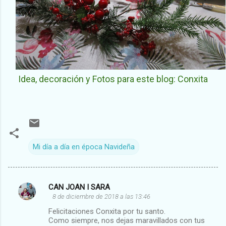
Idea, decoración y Fotos para este blog: Conxita
Mi día a día en época Navideña
CAN JOAN I SARA
C
8 de diciembre de 2018 a las 13:46
o
Felicitaciones Conxita por tu santo.
m
Como siempre, nos dejas maravillados con tus