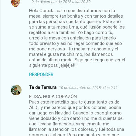
9 de diciembre de 2018 a las 20:30
Hola Conxita. calro que disfrutamos con tu
mesa, siempre tan bonita y con tantos detalles
para las personas que tanto quieres. Este año
se suma a tu mesa Uma, qué ilusión ponerle los
regalitos a ella también. Yo hago como tú,
arreglo la mesa con antelación para tenerlo
todo previsto y así no llegar corriendo que eso
me pone nerviosa- Tu mesa me encanta y el
mantel e gusta muchísimo, los flamencos
están de última moda. Sigo que tengo que ver el
siguiente post, jejejeje!!!
RESPONDER
Te de Ternura
10 de diciembre de 2018 a las 9:11
ELISA, HOLA CORAZÓN
Pues este mantelito que te gusta tanto es de
ALDI, y me pareció que por los colores, podría
dar juego en Navidad. Cuando lo escogí, como
viene doblado y con cartón no me di cuenta de
que llevaba flamencos, simplemente me
llamaron la atención los colores, y fué toda una
sorpresa al abrirlo. Pero me gusta y creo que