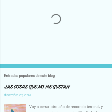
P
u
b
l
Entradas populares de este blog
i
c
LAS COSAS QUE NO ME GUSTAN
a
r
diciembre 28, 2015
u
n
Voy a cerrar otro año de recorrido terrenal; y
c