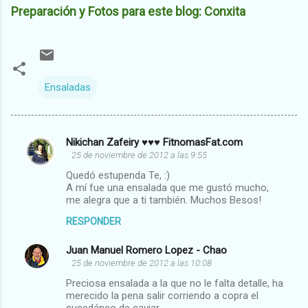
Preparación y Fotos para este blog: Conxita
Ensaladas
Nikichan Zafeiry ♥♥♥ FitnomasFat.com
C
25 de noviembre de 2012 a las 9:55
o
Quedó estupenda Te, :)
m
A mí fue una ensalada que me gustó mucho,
me alegra que a ti también. Muchos Besos!
e
RESPONDER
n
t
Juan Manuel Romero Lopez - Chao
25 de noviembre de 2012 a las 10:08
a
Preciosa ensalada a la que no le falta detalle, ha
r
merecido la pena salir corriendo a copra el
i