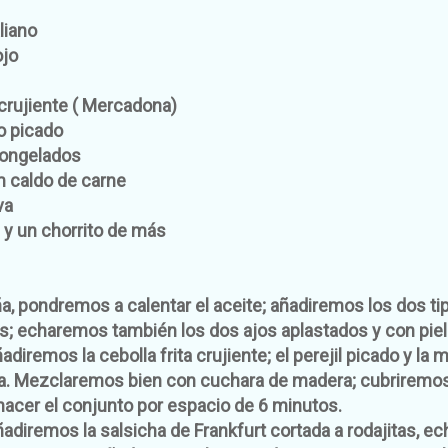
liano
ojo
 crujiente ( Mercadona)
co picado
congelados
m caldo de carne
va
z y un chorrito de más
, pondremos a calentar el aceite; añadiremos los dos ti
 echaremos también los dos ajos aplastados y con piel
diremos la cebolla frita crujiente; el perejil picado y la m
 Mezclaremos bien con cuchara de madera; cubriremos l
hacer el conjunto por espacio de 6 minutos.
adiremos la salsicha de Frankfurt cortada a rodajitas, e