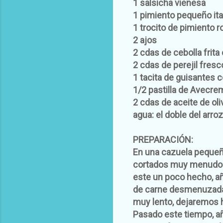
1 salsicha vienesa
1 pimiento pequeño ita
1 trocito de pimiento r
2 ajos
2 cdas de cebolla frita
2 cdas de perejil fres
1 tacita de guisantes 
1/2 pastilla de Avecre
2 cdas de aceite de oli
agua: el doble del arro
PREPARACIÓN:
En una cazuela pequeña
cortados muy menudos;
este un poco hecho, aña
de carne desmenuzada.
muy lento, dejaremos 
Pasado este tiempo, añ