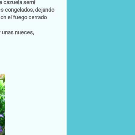
la cazuela semi
es congelados, dejando
on el fuego cerrado
y unas nueces,