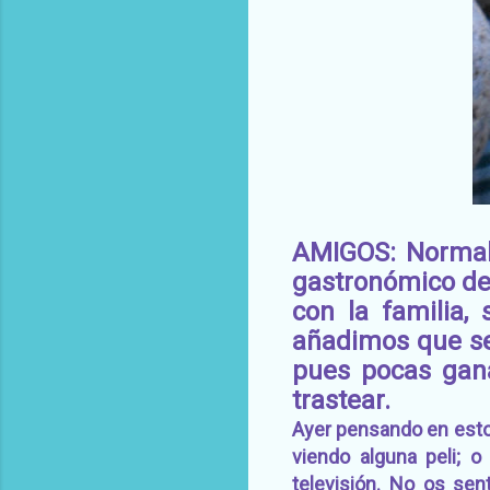
AMIGOS: Normalm
gastronómico de 
con la familia
añadimos que se
pues pocas gan
trastear.
Ayer pensando en esto,
viendo alguna peli; 
televisión. No os sen