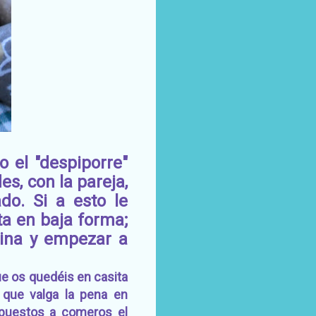
 el "despiporre"
s, con la pareja,
o. Si a esto le
a en baja forma;
ina y empezar a
ue os quedéis en casita
 que valga la pena en
ispuestos a comeros el