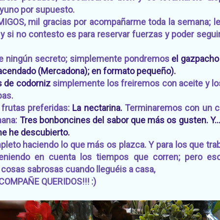
yuno por supuesto.
GOS, mil gracias por acompañarme toda la semana; le
 si no contesto es para reservar fuerzas y poder segui
ene ningún secreto; simplemente pondremos
el gazpacho
acendado (Mercadona); en formato pequeño).
s de codorniz
simplemente los freiremos con aceite y 
pas.
frutas preferidas:
La nectarina.
Terminaremos con un cap
mana:
Tres bonboncines del sabor que más os gusten. Y..
 me he descubierto.
leto haciendo lo que más os plazca. Y para los que trab
eniendo en cuenta los tiempos que corren; pero es
 cosas sabrosas cuando lleguéis a casa,
ACOMPAÑE QUERIDOS!!! :)