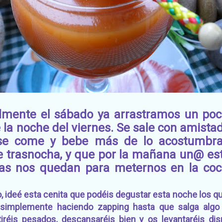
ente el sábado ya arrastramos un poco
la noche del viernes. Se sale con amistade
, se come y bebe más de lo acostumbrad
 trasnocha, y que por la mañana un@ est
as nos quedan para meternos en la coc
 ideé esta cenita que podéis degustar esta noche los q
o simplemente haciendo zapping hasta que salga algo
tiréis pesados, descansaréis bien y os levantaréis d