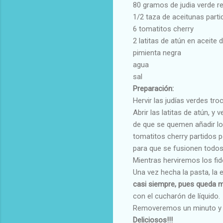
80 gramos de judia verde 
1/2 taza de aceitunas parti
6 tomatitos cherry
2 latitas de atún en aceite d
pimienta negra
agua
sal
Preparación:
Hervir las judías verdes tro
Abrir las latitas de atún, 
de que se quemen añadir los
tomatitos cherry partidos po
para que se fusionen todos
Mientras herviremos los fid
Una vez hecha la pasta, la
casi siempre, pues queda 
con el cucharón de líquido.
Removeremos un minuto y s
Deliciosos!!!