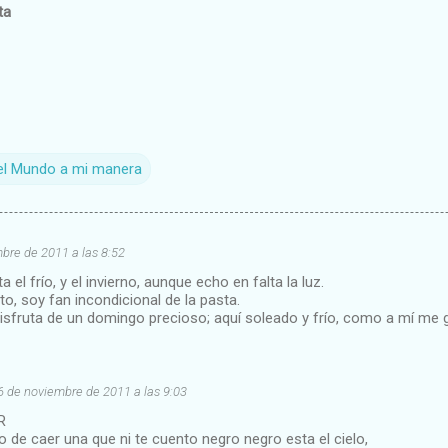
ta
el Mundo a mi manera
bre de 2011 a las 8:52
el frío, y el invierno, aunque echo en falta la luz.
to, soy fan incondicional de la pasta.
isfruta de un domingo precioso; aquí soleado y frío, como a mí me 
6 de noviembre de 2011 a las 9:03
R
o de caer una que ni te cuento negro negro esta el cielo,