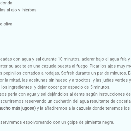
redonda
das al ajo y hierbas
e oliva
ceadas con agua y sal durante 10 minutos, aclarar bajo el agua fría y
y verter su aceite en una cazuela puesta al fuego. Picar los ajos muy 
 pepinillos cortados a rodajas. Sofreír durante un par de minutos. 
r la mitad, las aceitunas sin hueso y a trocitos, y las judías verdes 
 los ingredientes y dejar cocer por espacio de 5 minutos.
eos perla con agua y sal dejándolos al dente según instrucciones del
 escurriremos reservando un cucharón del agua resultante de cocerla
mucho más jugosa)
y la añadiremos a la cazuela donde tenemos los 
erviremos espolvoreando con un golpe de pimienta negra.