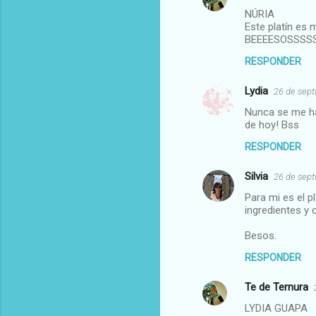
NÚRIA
Este platín es 
BEEEESOSSSSS
RESPONDER
Lydia
26 de sept
Nunca se me ha 
de hoy! Bss
RESPONDER
Silvia
26 de sept
Para mi es el 
ingredientes y
Besos.
RESPONDER
Te de Ternura
LYDIA GUAPA