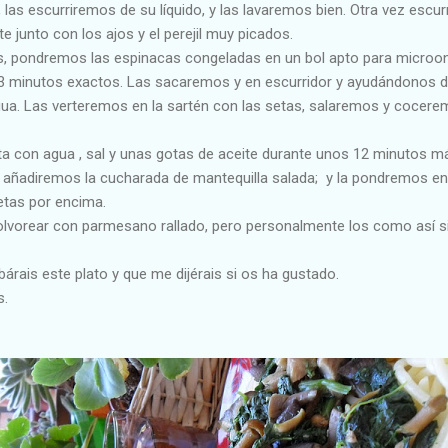
 las escurriremos de su líquido, y las lavaremos bien. Otra vez escur
e junto con los ajos y el perejil muy picados.
as, pondremos las espinacas congeladas en un bol apto para microo
 minutos exactos. Las sacaremos y en escurridor y ayudándonos d
gua. Las verteremos en la sartén con las setas, salaremos y cocere
ta con agua , sal y unas gotas de aceite durante unos 12 minutos 
le añadiremos la cucharada de mantequilla salada; y la pondremos en
etas por encima.
olvorear con parmesano rallado, pero personalmente los como así s
árais este plato y que me dijérais si os ha gustado.
s.