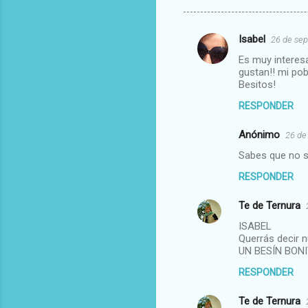
Isabel
26 de sep
C
Es muy interes
o
gustan!! mi pob
m
Besitos!
e
RESPONDER
n
Anónimo
26 de
t
Sabes que no s
a
RESPONDER
r
i
Te de Ternura
o
ISABEL
s
Querrás decir 
UN BESÍN BONI
RESPONDER
Te de Ternura