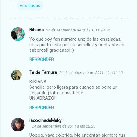
Ensaladas
Bibiana
24 de septiembre de 2011 a las 10:58
C
Yo que soy fan numero uno de las ensaladas,
o
me apunto esta por su sencillez y contraste de
m
sabores!! graciaaas! ;)
e
RESPONDER
n
Te de Ternura
24 de septiembre de 2011 a las 11:10
t
BIBIANA
a
Sencilla, pero ligera para cuando se pone un
segundo plato consistente
r
UN ABRAZO!!
i
RESPONDER
o
s
lacocinadeMaky
24 de septiembre de 2011 a las 22:23
Uoooo, vaya colorido. Me encantan siempre tus