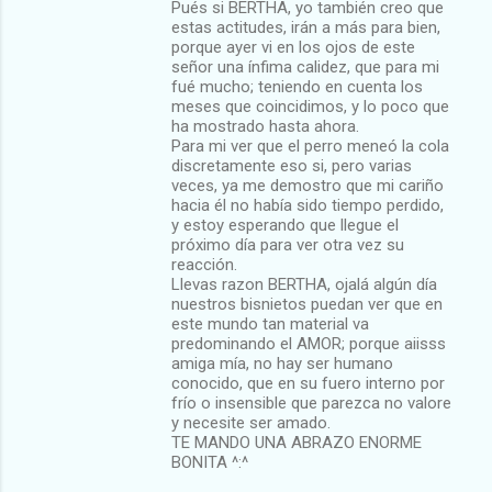
Pués si BERTHA, yo también creo que
estas actitudes, irán a más para bien,
porque ayer vi en los ojos de este
señor una ínfima calidez, que para mi
fué mucho; teniendo en cuenta los
meses que coincidimos, y lo poco que
ha mostrado hasta ahora.
Para mi ver que el perro meneó la cola
discretamente eso si, pero varias
veces, ya me demostro que mi cariño
hacia él no había sido tiempo perdido,
y estoy esperando que llegue el
próximo día para ver otra vez su
reacción.
Llevas razon BERTHA, ojalá algún día
nuestros bisnietos puedan ver que en
este mundo tan material va
predominando el AMOR; porque aiisss
amiga mía, no hay ser humano
conocido, que en su fuero interno por
frío o insensible que parezca no valore
y necesite ser amado.
TE MANDO UNA ABRAZO ENORME
BONITA ^:^