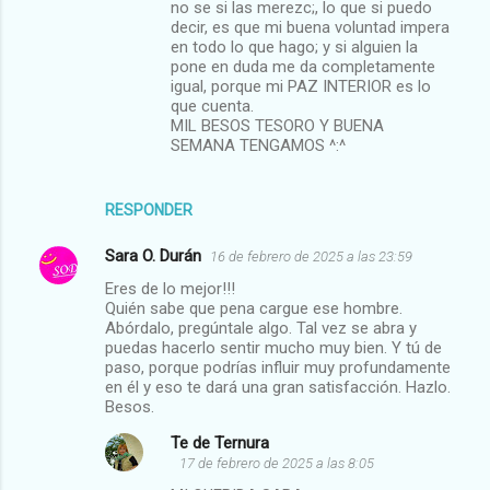
no se si las merezc;, lo que si puedo
decir, es que mi buena voluntad impera
en todo lo que hago; y si alguien la
pone en duda me da completamente
igual, porque mi PAZ INTERIOR es lo
que cuenta.
MIL BESOS TESORO Y BUENA
SEMANA TENGAMOS ^:^
RESPONDER
Sara O. Durán
16 de febrero de 2025 a las 23:59
Eres de lo mejor!!!
Quién sabe que pena cargue ese hombre.
Abórdalo, pregúntale algo. Tal vez se abra y
puedas hacerlo sentir mucho muy bien. Y tú de
paso, porque podrías influir muy profundamente
en él y eso te dará una gran satisfacción. Hazlo.
Besos.
Te de Ternura
17 de febrero de 2025 a las 8:05