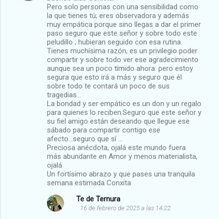
o
Pero solo personas con una sensibilidad como
m
la que tienes tú; eres observadora y además
muy empática porque sino llegas a dar el primer
e
paso seguro que este señor y sobre todo este
peludillo ; hubieran seguido con esa rutina.
n
Tienes muchísima razón, es un privilegio poder
t
compartir y sobre todo ver ese agradecimiento
aunque sea un poco tímido ahora: pero estoy
a
segura que esto irá a más y seguro que él
r
sobre todo te contará un poco de sus
tragedias...
i
La bondad y ser empático es un don y un regalo
o
para quienes lo reciben.Seguro que este señor y
su fiel amigo están deseando que llegue ese
s
sábado para compartir contigo ese
afecto...seguro que sí ...
Preciosa anécdota, ojalá este mundo fuera
más abundante en Amor y menos materialista,
ojalá
Un fortísimo abrazo y que pases una tranquila
semana estimada Conxita
Te de Ternura
16 de febrero de 2025 a las 14:22