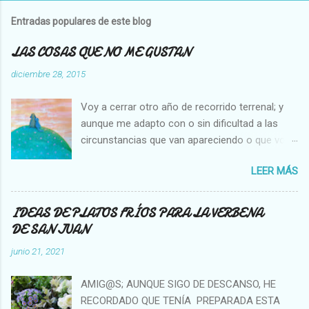
b
l
Entradas populares de este blog
i
c
LAS COSAS QUE NO ME GUSTAN
a
r
diciembre 28, 2015
u
n
Voy a cerrar otro año de recorrido terrenal; y
c
o
aunque me adapto con o sin dificultad a las
m
circunstancias que van apareciendo o que voy
e
creando en mi vida, hay cosas que no cambian,
n
t
LEER MÁS
es decir que para mi son inamovibles, y os voy
a
a contar cuales son: NO ME GUSTA VER A UNA
r
MOSCA O UNA ABEJA DENTRO DE MI CASA, Y
i
IDEAS DE PLATOS FRÍOS PARA LA VERBENA
o
NO SOPORTO MATARLAS. NO ME GUSTA QUE
DE SAN JUAN
SE PEGUE UN COCHE EN LA PARTE TRASERA
junio 21, 2021
DE MI AUTO. NO ME GUSTA LA GENTE QUE SE
APROPIA DE LO AJENO NO ME GUSTA VER A
AMIG@S; AUNQUE SIGO DE DESCANSO, HE
TANTAS Y TANTAS PERSONAS PIDIENDO EN
RECORDADO QUE TENÍA PREPARADA ESTA
LAS CALLES. NO ME GUSTA LA GENTE QUE