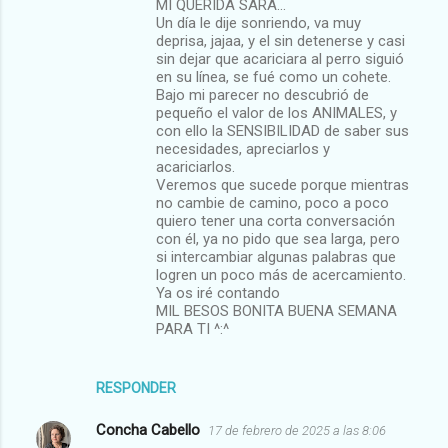
MI QUERIDA SARA...
Un día le dije sonriendo, va muy
deprisa, jajaa, y el sin detenerse y casi
sin dejar que acariciara al perro siguió
en su línea, se fué como un cohete.
Bajo mi parecer no descubrió de
pequeño el valor de los ANIMALES, y
con ello la SENSIBILIDAD de saber sus
necesidades, apreciarlos y
acariciarlos.
Veremos que sucede porque mientras
no cambie de camino, poco a poco
quiero tener una corta conversación
con él, ya no pido que sea larga, pero
si intercambiar algunas palabras que
logren un poco más de acercamiento.
Ya os iré contando
MIL BESOS BONITA BUENA SEMANA
PARA TI ^:^
RESPONDER
Concha Cabello
17 de febrero de 2025 a las 8:06