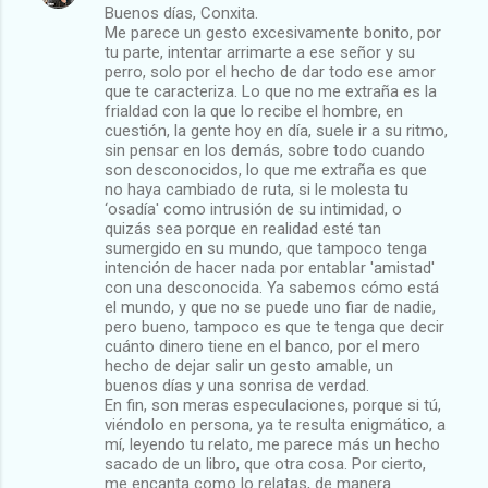
Buenos días, Conxita.
Me parece un gesto excesivamente bonito, por
tu parte, intentar arrimarte a ese señor y su
perro, solo por el hecho de dar todo ese amor
que te caracteriza. Lo que no me extraña es la
frialdad con la que lo recibe el hombre, en
cuestión, la gente hoy en día, suele ir a su ritmo,
sin pensar en los demás, sobre todo cuando
son desconocidos, lo que me extraña es que
no haya cambiado de ruta, si le molesta tu
‘osadía' como intrusión de su intimidad, o
quizás sea porque en realidad esté tan
sumergido en su mundo, que tampoco tenga
intención de hacer nada por entablar 'amistad'
con una desconocida. Ya sabemos cómo está
el mundo, y que no se puede uno fiar de nadie,
pero bueno, tampoco es que te tenga que decir
cuánto dinero tiene en el banco, por el mero
hecho de dejar salir un gesto amable, un
buenos días y una sonrisa de verdad.
En fin, son meras especulaciones, porque si tú,
viéndolo en persona, ya te resulta enigmático, a
mí, leyendo tu relato, me parece más un hecho
sacado de un libro, que otra cosa. Por cierto,
me encanta como lo relatas, de manera