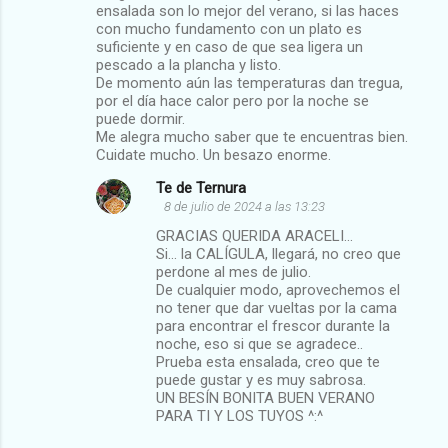
e
ensalada son lo mejor del verano, si las haces
con mucho fundamento con un plato es
n
suficiente y en caso de que sea ligera un
t
pescado a la plancha y listo.
De momento aún las temperaturas dan tregua,
a
por el día hace calor pero por la noche se
r
puede dormir.
Me alegra mucho saber que te encuentras bien.
i
Cuidate mucho. Un besazo enorme.
o
Te de Ternura
s
8 de julio de 2024 a las 13:23
GRACIAS QUERIDA ARACELI...
Si... la CALÍGULA, llegará, no creo que
perdone al mes de julio.
De cualquier modo, aprovechemos el
no tener que dar vueltas por la cama
para encontrar el frescor durante la
noche, eso si que se agradece..
Prueba esta ensalada, creo que te
puede gustar y es muy sabrosa.
UN BESÍN BONITA BUEN VERANO
PARA TI Y LOS TUYOS ^:^