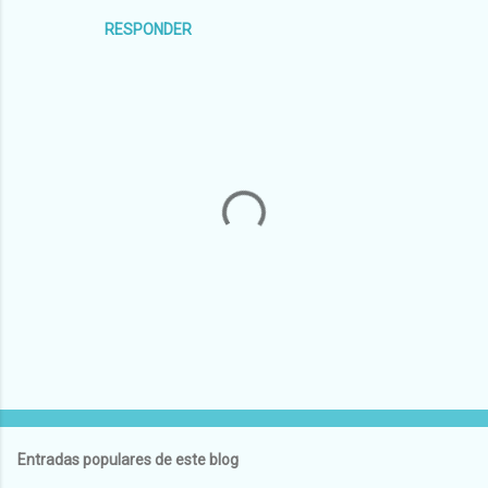
RESPONDER
P
u
b
l
Entradas populares de este blog
i