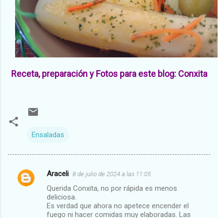
Receta, preparación y Fotos para este blog: Conxita
Ensaladas
Araceli
8 de julio de 2024 a las 11:05
C
Querida Conxita, no por rápida es menos
o
deliciosa.
m
Es verdad que ahora no apetece encender el
fuego ni hacer comidas muy elaboradas. Las