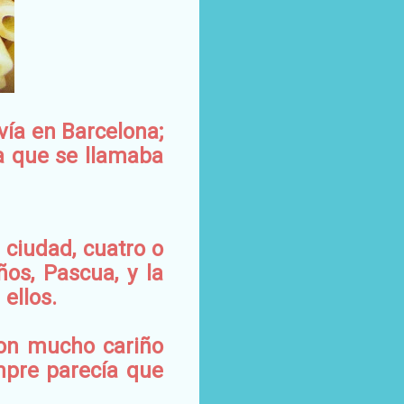
ía en Barcelona;
a que se llamaba
ciudad, cuatro o
os, Pascua, y la
 ellos.
con mucho cariño
mpre parecía que