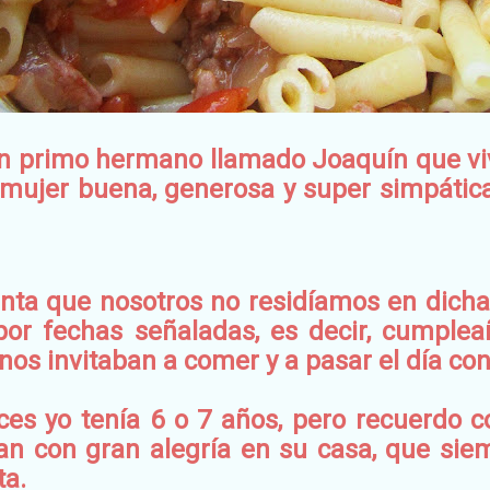
un primo hermano llamado Joaquín que viv
mujer buena, generosa y super simpátic
nta que nosotros no residíamos en dicha 
por fechas señaladas, es decir, cumpleañ
, nos invitaban a comer y a pasar el día con
ces yo tenía 6 o 7 años, pero recuerdo 
an con gran alegría en su casa, que sie
ta.