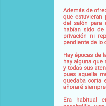
Además de ofrec
que estuvieran 
del salón para
habían sido de 
privación ni r
pendiente de lo
Hay épocas de la
hay alguna que r
y todas sus ate
pues aquella mu
quedaba corta e
añoraré siempre
Era habitual e