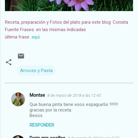
Receta, preparación y Fotos del plato para este blog: Conxita
Fuente Frases: en las mismas indicadas
ültima frase:
aquí
Arroces y Pasta
Montse
8 de marzo de 2018 a las 12:43
C
Que buena pinta tiene esos espaguetis !!!!!!!
o
gracias por la receta.
m
Besos
e
RESPONDER
n