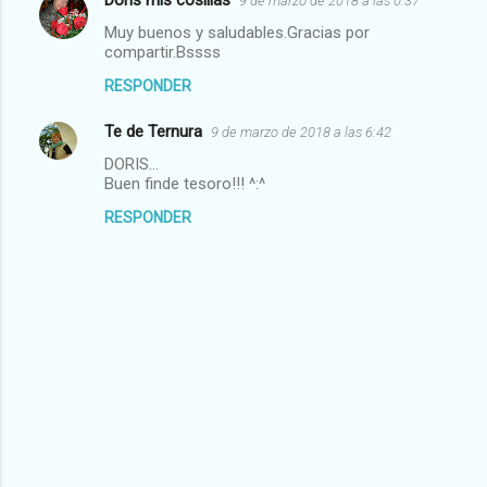
Doris mis cosillas
9 de marzo de 2018 a las 0:37
t
Muy buenos y saludables.Gracias por
a
compartir.Bssss
r
RESPONDER
i
Te de Ternura
o
9 de marzo de 2018 a las 6:42
s
DORIS...
Buen finde tesoro!!! ^:^
RESPONDER