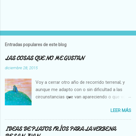
P
u
b
l
Entradas populares de este blog
i
c
LAS COSAS QUE NO ME GUSTAN
a
r
diciembre 28, 2015
u
n
Voy a cerrar otro año de recorrido terrenal; y
c
o
aunque me adapto con o sin dificultad a las
m
circunstancias que van apareciendo o que voy
e
creando en mi vida, hay cosas que no cambian,
n
t
LEER MÁS
es decir que para mi son inamovibles, y os voy
a
a contar cuales son: NO ME GUSTA VER A UNA
r
MOSCA O UNA ABEJA DENTRO DE MI CASA, Y
i
IDEAS DE PLATOS FRÍOS PARA LA VERBENA
o
NO SOPORTO MATARLAS. NO ME GUSTA QUE