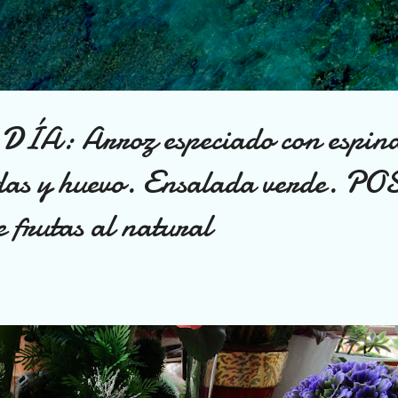
Ir al contenido principal
A: Arroz especiado con espina
adas y huevo. Ensalada verde. P
 frutas al natural