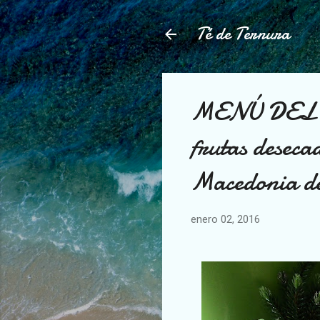
Té de Ternura
MENÚ DEL DÍ
frutas desec
Macedonia de
enero 02, 2016