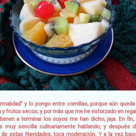
ormalidad" y lo pongo entre comillas, porque aún queda
a y frutos secos; y por más que me he esforzado en regal
tienen a terminar los suyos me han dicho, jaja. En fin
s muy sencilla culinariamente hablando; y después d
de estas Navidades, toca moderación. Y a la vez bajo