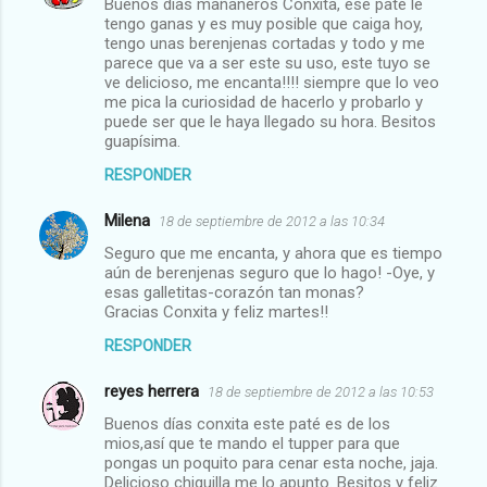
Buenos días mañaneros Conxita, ese paté le
i
tengo ganas y es muy posible que caiga hoy,
tengo unas berenjenas cortadas y todo y me
o
parece que va a ser este su uso, este tuyo se
s
ve delicioso, me encanta!!!! siempre que lo veo
me pica la curiosidad de hacerlo y probarlo y
puede ser que le haya llegado su hora. Besitos
guapísima.
RESPONDER
Milena
18 de septiembre de 2012 a las 10:34
Seguro que me encanta, y ahora que es tiempo
aún de berenjenas seguro que lo hago! -Oye, y
esas galletitas-corazón tan monas?
Gracias Conxita y feliz martes!!
RESPONDER
reyes herrera
18 de septiembre de 2012 a las 10:53
Buenos días conxita este paté es de los
mios,así que te mando el tupper para que
pongas un poquito para cenar esta noche, jaja.
Delicioso chiquilla me lo apunto. Besitos y feliz