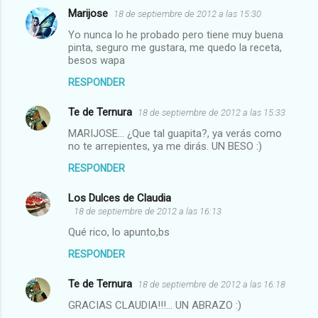
Marijose
18 de septiembre de 2012 a las 15:30
Yo nunca lo he probado pero tiene muy buena
pinta, seguro me gustara, me quedo la receta,
besos wapa
RESPONDER
Te de Ternura
18 de septiembre de 2012 a las 15:33
MARIJOSE... ¿Que tal guapita?, ya verás como
no te arrepientes, ya me dirás. UN BESO :)
RESPONDER
Los Dulces de Claudia
18 de septiembre de 2012 a las 16:13
Qué rico, lo apunto,bs
RESPONDER
Te de Ternura
18 de septiembre de 2012 a las 16:18
GRACIAS CLAUDIA!!!... UN ABRAZO :)