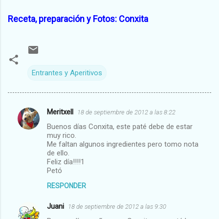
Receta, preparación y Fotos: Conxita
Entrantes y Aperitivos
Meritxell
18 de septiembre de 2012 a las 8:22
C
Buenos días Conxita, este paté debe de estar
o
muy rico.
m
Me faltan algunos ingredientes pero tomo nota
de ello.
e
Feliz día!!!!1
Petó
n
t
RESPONDER
a
Juani
18 de septiembre de 2012 a las 9:30
r