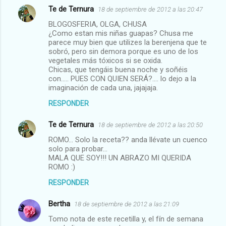
Te de Ternura
18 de septiembre de 2012 a las 20:47
BLOGOSFERIA, OLGA, CHUSA
¿Como estan mis niñas guapas? Chusa me
parece muy bien que utilizes la berenjena que te
sobró, pero sin demora porque es uno de los
vegetales más tóxicos si se oxida.
Chicas, que tengáis buena noche y soñéis
con..... PUES CON QUIEN SERÁ?.... lo dejo a la
imaginación de cada una, jajajaja.
RESPONDER
Te de Ternura
18 de septiembre de 2012 a las 20:50
ROMO... Solo la receta?? anda llévate un cuenco
solo para probar...
MALA QUE SOY!!! UN ABRAZO MI QUERIDA
ROMO :)
RESPONDER
Bertha
18 de septiembre de 2012 a las 21:09
Tomo nota de este recetilla y, el fín de semana