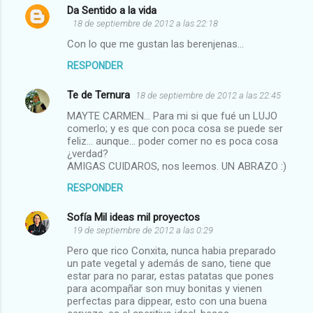
Da Sentido a la vida
18 de septiembre de 2012 a las 22:18
Con lo que me gustan las berenjenas...
RESPONDER
Te de Ternura
18 de septiembre de 2012 a las 22:45
MAYTE CARMEN... Para mi si que fué un LUJO
comerlo; y es que con poca cosa se puede ser
feliz... aunque... poder comer no es poca cosa
¿verdad?
AMIGAS CUIDAROS, nos leemos. UN ABRAZO :)
RESPONDER
Sofía Mil ideas mil proyectos
19 de septiembre de 2012 a las 0:29
Pero que rico Conxita, nunca habia preparado
un pate vegetal y además de sano, tiene que
estar para no parar, estas patatas que pones
para acompañar son muy bonitas y vienen
perfectas para dippear, esto con una buena