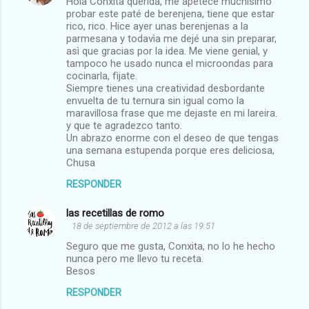
Hola Conxita querida, me apetece muchìsimo
probar este paté de berenjena, tiene que estar
rico, rico. Hice ayer unas berenjenas a la
parmesana y todavìa me dejé una sin preparar,
asì que gracias por la idea. Me viene genial, y
tampoco he usado nunca el microondas para
cocinarla, fìjate.
Siempre tienes una creatividad desbordante
envuelta de tu ternura sin igual como la
maravillosa frase que me dejaste en mi lareira.
y que te agradezco tanto.
Un abrazo enorme con el deseo de que tengas
una semana estupenda porque eres deliciosa,
Chusa
RESPONDER
las recetillas de romo
18 de septiembre de 2012 a las 19:51
Seguro que me gusta, Conxita, no lo he hecho
nunca pero me llevo tu receta.
Besos
RESPONDER