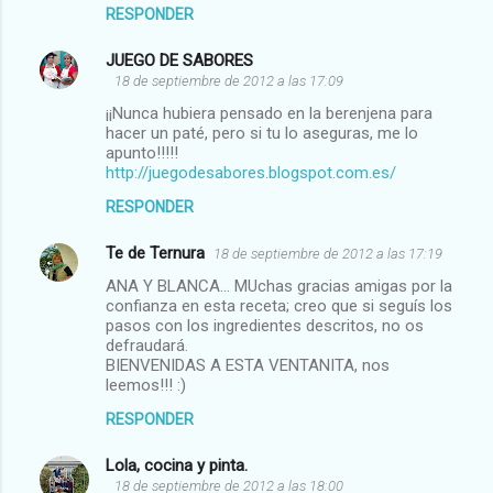
RESPONDER
JUEGO DE SABORES
18 de septiembre de 2012 a las 17:09
¡¡Nunca hubiera pensado en la berenjena para
hacer un paté, pero si tu lo aseguras, me lo
apunto!!!!!
http://juegodesabores.blogspot.com.es/
RESPONDER
Te de Ternura
18 de septiembre de 2012 a las 17:19
ANA Y BLANCA... MUchas gracias amigas por la
confianza en esta receta; creo que si seguís los
pasos con los ingredientes descritos, no os
defraudará.
BIENVENIDAS A ESTA VENTANITA, nos
leemos!!! :)
RESPONDER
Lola, cocina y pinta.
18 de septiembre de 2012 a las 18:00