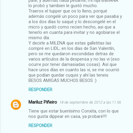
paté, y además nada pesante; mi hija BIBIANA
lo probó y tambien le gustó mucho.
Traeros el tupper que os lo lleno, porqué
además congelé un poco para ver que pasaba y
a los dos días lo saqué y lo descongelé en el
micro y quedó como recien hecho, asi que a
tenerlo en cuanta para invitar y no agobiarse el
mismo día.
Y decirle a MILENA que estas galletitas las
compré en LIDL; en los días de San Valentín,
pero se me quedaron escondidas detras de
varios artículos de la despensa y no las vi (eso
ocurre por tener damasiadas cosas). Así que
hace unos días en cuanto las vi, se me ocurrió
que podían quedar cuquis y ahí las teneis
BESOS AMIGAS MUCHOS BESOS :)
RESPONDER
Mariluz Piñeiro
18 de septiembre de 2012 a las 11:56
Tiene que estar buenísimo Conxita, con lo que
nos gusta dippear en casa, ya probaré!!!
RESPONDER