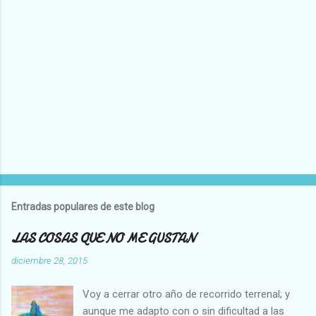
P
u
b
l
Entradas populares de este blog
i
c
LAS COSAS QUE NO ME GUSTAN
a
r
diciembre 28, 2015
u
n
Voy a cerrar otro año de recorrido terrenal; y
c
o
aunque me adapto con o sin dificultad a las