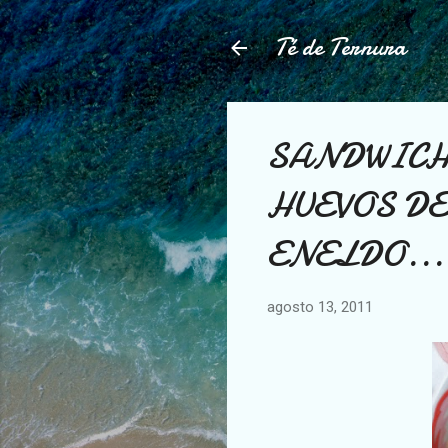
Té de Ternura
SANDWICH
HUEVOS D
ENELDO...
agosto 13, 2011