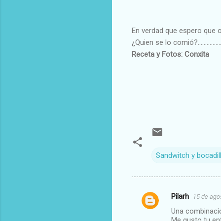
En verdad que espero que o
¿Quien se lo comió?............
Receta y Fotos: Conxita
Sandwitch y bocadil
Pilarh
15 de agos
C
Una combinació
o
Me gusto tu en