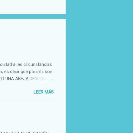
cultad a las circunstancias
, es decir que para mi son
CA O UNA ABEJA DENTRO DE
HE EN LA PARTE TRASERA
LEER MÁS
E GUSTA VER A TANTAS Y
 NO TIENE INICIATIVA DE
TOMA VACACIONES. NO ME
DOSE. NO ME GUSTA LA
LA POLICÍA O A LOS
CA DESDE QUE NACÍ. NO ME