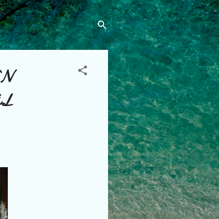
ON
AL