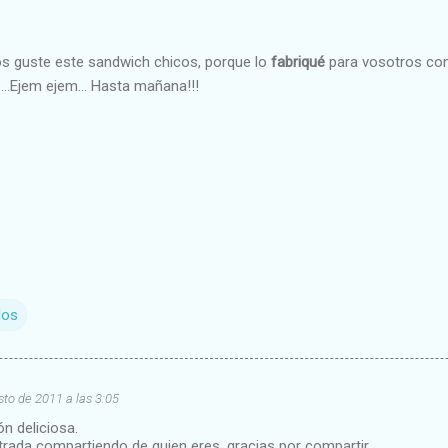
s guste este sandwich chicos, porque lo
fabriqué
para vosotros con 
.......Ejem ejem... Hasta mañana!!!
los
to de 2011 a las 3:05
n deliciosa.
trada compartiendo de quien eres, gracias por compartir.