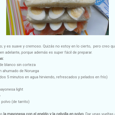
; y es suave y cremoso. Quizás no estoy en lo cierto, pero creo que
en adelante, porque además es super fácil de preparar.
as:
e blanco sin corteza
ón ahumado de Noruega
dos 5 minutos en agua hirviendo, refrescados y pelados en frío)
ayonesa light
o
polvo (de tarrito)
co
la mayonesa con el eneldo y la cebolla en polvo
. Dar unas vueltas