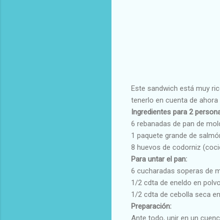
Este sandwich está muy rico
tenerlo en cuenta de ahora 
Ingredientes para 2 person
6 rebanadas de pan de mold
1 paquete grande de salm
8 huevos de codorniz (coci
Para untar el pan:
6 cucharadas soperas de m
1/2 cdta de eneldo en polv
1/2 cdta de cebolla seca en 
Preparación:
Ante todo, unir en un cuen