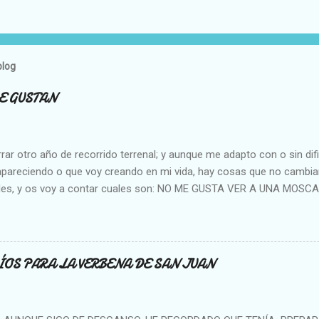
blog
E GUSTAN
rar otro año de recorrido terrenal; y aunque me adapto con o sin difi
apareciendo o que voy creando en mi vida, hay cosas que no cambian
les, y os voy a contar cuales son: NO ME GUSTA VER A UNA MOS
, Y NO SOPORTO MATARLAS. NO ME GUSTA QUE SE PEGUE UN COC
UTO. NO ME GUSTA LA GENTE QUE SE APROPIA DE LO AJENO NO M
PERSONAS PIDIENDO EN LAS CALLES. NO ME GUSTA LA GENTE QUE
 CLASE. NO ME GUSTA LA GENTE QUE SOLO TRABAJA Y NUNCA 
ÍOS PARA LA VERBENA DE SAN JUAN
A GENTE DESAGRADECIDA QUE TENIENDO DE TODO SIGUE QUEJÁN
ÍA. NO ME GUSTA LA ENVIDIA. NO ME GUSTA QUE SE CRITIQUE A 
 (salvo que haya una causa justificada). NO ME GUSTA LA POLÍTI