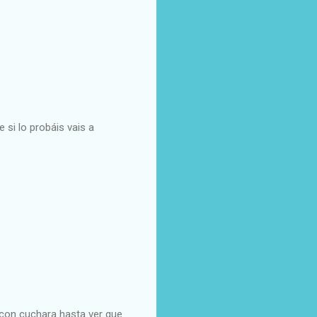
 si lo probáis vais a
 con cuchara hasta ver que