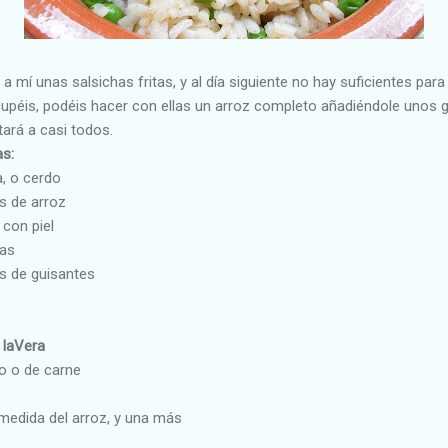
mí unas salsichas fritas, y al día siguiente no hay suficientes par
cupéis, podéis hacer con ellas un arroz completo añadiéndole unos g
tará a casi todos.
as:
a, o cerdo
s de arroz
 con piel
tas
as de guisantes
 laVera
lo o de carne
 medida del arroz, y una más