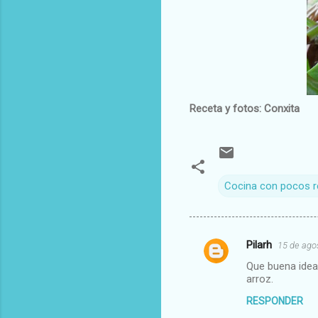
Receta y fotos: Conxita
Cocina con pocos 
Pilarh
15 de ago
C
Que buena idea
o
arroz.
m
RESPONDER
e