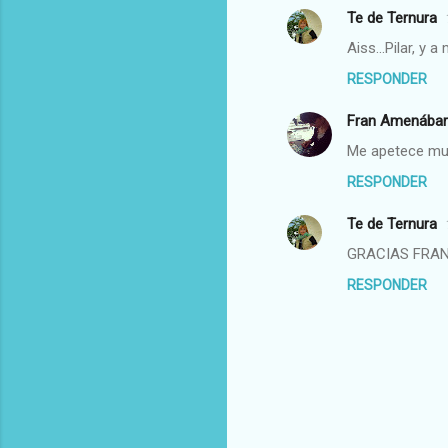
Te de Ternura
n
t
Aiss...Pilar, y a 
a
RESPONDER
r
Fran Amenábar
i
Me apetece muh
o
RESPONDER
s
Te de Ternura
GRACIAS FRAN;
RESPONDER