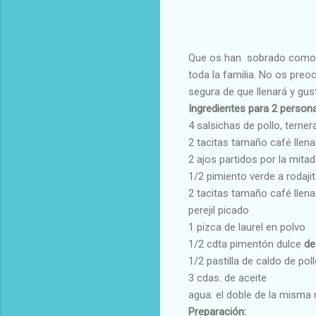
Que os han sobrado como a 
toda la familia. No os preo
segura de que llenará y gus
Ingredientes para 2 person
4 salsichas de pollo, terner
2 tacitas tamaño café llena
2 ajos partidos por la mitad
1/2 pimiento verde a rodaji
2 tacitas tamaño café llen
perejil picado
1 pizca de laurel en polvo
1/2 cdta pimentón dulce
de
1/2 pastilla de caldo de pol
3 cdas. de aceite
agua: el doble de la misma
Preparación: