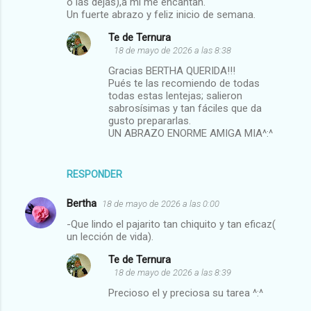
o las dejas),a mi me encantan.
n
Un fuerte abrazo y feliz inicio de semana.
t
Te de Ternura
a
18 de mayo de 2026 a las 8:38
r
Gracias BERTHA QUERIDA!!!
i
Pués te las recomiendo de todas
todas estas lentejas; salieron
o
sabrosísimas y tan fáciles que da
s
gusto prepararlas.
UN ABRAZO ENORME AMIGA MIA^:^
RESPONDER
Bertha
18 de mayo de 2026 a las 0:00
-Que lindo el pajarito tan chiquito y tan eficaz(
un lección de vida).
Te de Ternura
18 de mayo de 2026 a las 8:39
Precioso el y preciosa su tarea ^:^