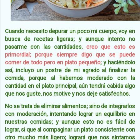
Cuando necesito depurar un poco mi cuerpo, voy en
busca de recetas ligeras; y aunque intento no
pasarme con las cantidades,
creo que esto es
primordial; porque siempre digo que se puede
comer de todo pero en plato pequeño
; y haciéndolo
así, incluyo un postre de mi agrado
al finalizar la
comida, porque al habernos moderado con la
cantidad en el plato principal, aún tendrá cabida algo
que nos guste, nos motive y nos deje satisfechos.
No se trata de eliminar alimentos; sino de integrarlos
con moderación, intentando lograr un equilíbrio en
nuestras comidas; y aunque esto no es fácil de
lograr, si que al compaginar un plato consistente con
otro mucho más ligero; logrará que nos sintamos