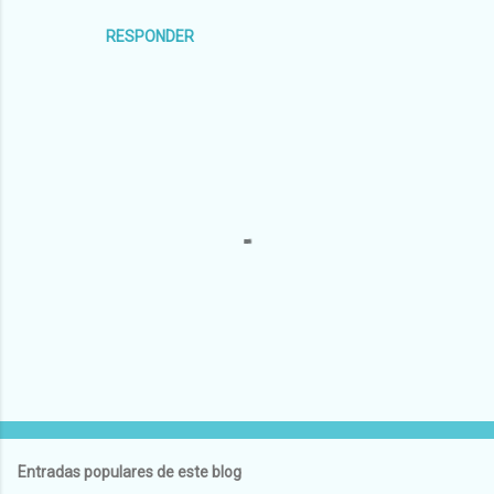
RESPONDER
P
u
b
l
Entradas populares de este blog
i