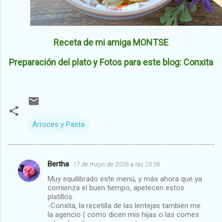
Receta de mi amiga MONTSE
Preparación del plato y Fotos para este blog: Conxita
Arroces y Pasta
Bertha
17 de mayo de 2026 a las 23:56
C
Muy equilibrado este menú, y más ahora que ya
o
comienza el buen tiempo, apetecen estos
m
platillos.
-Conxita, la recetilla de las lentejas también me
e
la agencio ( como dicen mis hijas o las comes